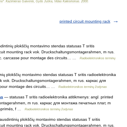
imo
“
.
Kazimieras
Gaivenis
,
Gytis
Juška
,
Vidas
Kalesinskas
.
2000
.
printed circuit mounting rack
intinių plokščių montavimo stendas statusas T sritis
circuit mounting rack vok. Druckschaltungsmontagerahmen, m rus.
c. carcasse pour montage des circuits… …
Radioelektronikos terminų
ių plokščių montavimo stendas statusas T sritis radioelektronika
 rack vok. Druckschaltungsmontagerahmen, m rus. каркас для
 pour montage des circuits… …
Radioelektronikos terminų žodynas
as
— statusas T sritis radioelektronika atitikmenys: angl. printed
smontagerahmen, m rus. каркас для монтажа печатных плат, m
imprimés, f …
Radioelektronikos terminų žodynas
usdintinių plokščių montavimo stendas statusas T sritis
circuit mounting rack vok. Druckschaltungsmontagerahmen, m rus.