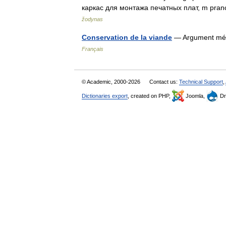
каркас для монтажа печатных плат, m pran
žodynas
Conservation de la viande
— Argument ména
Français
© Academic, 2000-2026
Contact us:
Technical Support
,
Dictionaries export
, created on PHP,
Joomla,
Dr