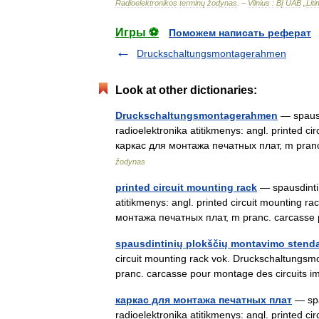
Radioelektronikos
terminų
žodynas
. –
Vilnius
:
BĮ
UAB
„
Lit
Игры ⚽
Поможем написать реферат
Druckschaltungsmontagerahmen
Look at other dictionaries:
Druckschaltungsmontagerahmen
— spausd
radioelektronika atitikmenys: angl. printed 
каркас для монтажа печатных плат, m pran
žodynas
printed circuit mounting rack
— spausdintin
atitikmenys: angl. printed circuit mounting
монтажа печатных плат, m pranc. carcasse
spausdintinių plokščių montavimo stend
circuit mounting rack vok. Druckschaltung
pranc. carcasse pour montage des circuits 
каркас для монтажа печатных плат
— spa
radioelektronika atitikmenys: angl. printed 