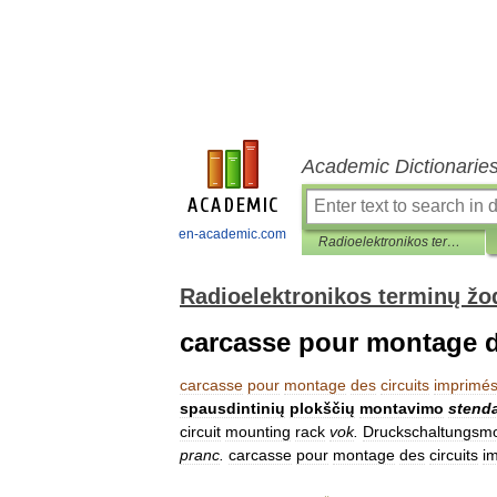
Academic Dictionarie
en-academic.com
Radioelektronikos terminų žodynas
Radioelektronikos terminų ž
carcasse pour montage d
carcasse
pour
montage
des
circuits
imprimé
spausdintinių
plokščių
montavimo
stend
circuit
mounting
rack
vok
.
Druckschaltungsm
pranc
.
carcasse
pour
montage
des
circuits
i