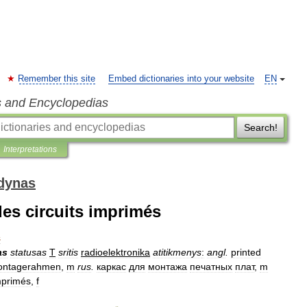
Remember this site
Embed dictionaries into your website
EN
s and Encyclopedias
Search!
Interpretations
odynas
es circuits imprimés
s
as
statusas
T
sritis
radioelektronika
atitikmenys
:
angl
.
printed
ontagerahmen
,
m
rus
.
каркас
для
монтажа
печатных
плат
,
m
mprimés
,
f