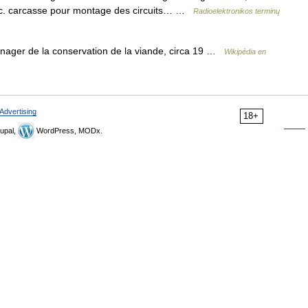
c. carcasse pour montage des circuits… …
Radioelektronikos terminų
ger de la conservation de la viande, circa 19 …
Wikipédia en
Advertising
18+
upal,
WordPress, MODx.